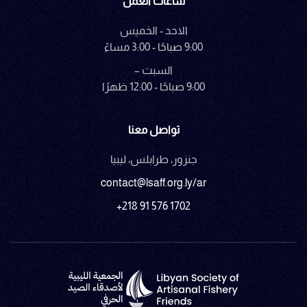
ساعات العمل
الاحد - الخميس
9:00 صباحًا - 3:00 مساءً
السبت –
9:00 صباحًا - 12:00 ظهرًا
تواصل معنا
جنزور، طرابلس، ليبيا
contact@lsaff.org.ly/ar
+218 91 576 1702