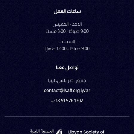
ساعات العمل
الاحد - الخميس
9:00 صباحًا - 3:00 مساءً
السبت –
9:00 صباحًا - 12:00 ظهرًا
تواصل معنا
جنزور، طرابلس، ليبيا
contact@lsaff.org.ly/ar
+218 91 576 1702