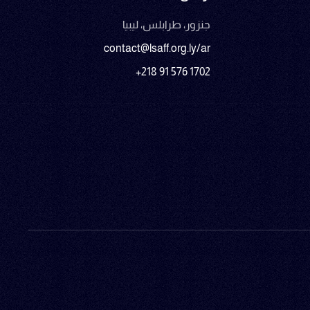
جنزور، طرابلس، ليبيا
contact@lsaff.org.ly/ar
+218 91 576 1702