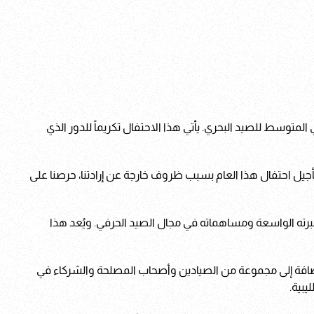
لمتوسط للصيد البحري. يأتي هذا الاحتفال تكريماً للدور الذي
 من تأجيل احتفال هذا العام بسبب ظروف خارجة عن إرادتنا، حرصنا على
 الصياد المحترف القبطان عمر طلحة كأفضل شخصية لعام 2024، اعترافاً بخبرته الواسعة ومساهماته في مجال الصيد الحرفي. ويُعد هذا
الإضافة إلى مجموعة من الصيادين وأصحاب المصلحة والشركاء في
بية.